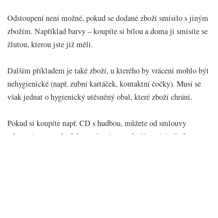
Odstoupení není možné, pokud se dodané zboží smísilo s jiným
zbožím. Například barvy – koupíte si bílou a doma ji smísíte se
žlutou, kterou jste již měli.
Dalším příkladem je také zboží, u kterého by vrácení mohlo být
nehygienické (např. zubní kartáček, kontaktní čočky). Musí se
však jednat o hygienický utěsněný obal, které zboží chrání.
Pokud si koupíte např. CD s hudbou, můžete od smlouvy
odstoupit pouze do doby, než vyjmete zboží z originálního
obalu.
Také není možné odstoupit od smlouvy, pokud si koupíte
periodika, noviny nebo časopisy. Toto se nevztahuje na
předplatné, tehdy odstoupení od smlouvy možné je.