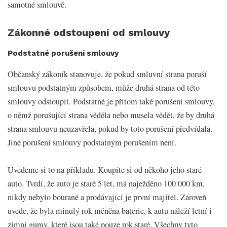
samotné smlouvě.
Zákonné odstoupení od smlouvy
Podstatné porušení smlouvy
Občanský zákoník stanovuje, že pokud smluvní strana poruší
občanský zákoník odstoupení od smlouvy
smlouvu podstatným způsobem, může druhá strana od této
smlouvy odstoupit. Podstatné je přitom také porušení smlouvy,
o němž porušující strana věděla nebo musela vědět, že by druhá
strana smlouvu neuzavřela, pokud by toto porušení předvídala.
Jiné porušení smlouvy podstatným porušením není.
Uvedeme si to na příkladu. Koupíte si od někoho jeho staré
auto. Tvrdí, že auto je staré 5 let, má naježděno 100 000 km,
nikdy nebylo bourané a prodávající je první majitel. Zároveň
uvede, že byla minulý rok měněna baterie, k autu náleží letní i
zimní gumy, které jsou také pouze rok staré. Všechny tyto