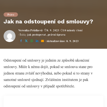
Právo
Jak na odstoupení od smlouvy?
Veronika Průdková
8. 9. 2023
10 minuty čtení
Posted
Štítky
jak postupovat
právní úprava
by
Aktualizováno: 8. 9. 2023
Odstoupení od smlouvy je jedním ze způsobů ukončení
smlouvy. Může k němu dojít, pokud se smlouva stane pro
jednou stranu zvlášť nevýhodná, nebo pokud si to strany v
samotné smlouvě sjednají. Zvláštním institutem je pak
odstoupení od smlouvy v případě spotřebitele.