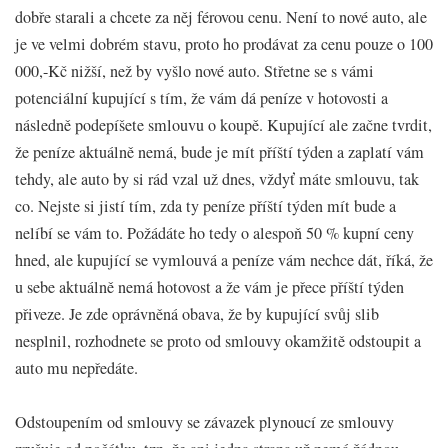
dobře starali a chcete za něj férovou cenu. Není to nové auto, ale
je ve velmi dobrém stavu, proto ho prodávat za cenu pouze o 100
000,-Kč nižší, než by vyšlo nové auto. Střetne se s vámi
potenciální kupující s tím, že vám dá peníze v hotovosti a
následně podepíšete smlouvu o koupě. Kupující ale začne tvrdit,
že peníze aktuálně nemá, bude je mít příští týden a zaplatí vám
tehdy, ale auto by si rád vzal už dnes, vždyť máte smlouvu, tak
co. Nejste si jistí tím, zda ty peníze příští týden mít bude a
nelíbí se vám to. Požádáte ho tedy o alespoň 50 % kupní ceny
hned, ale kupující se vymlouvá a peníze vám nechce dát, říká, že
u sebe aktuálně nemá hotovost a že vám je přece příští týden
přiveze. Je zde oprávněná obava, že by kupující svůj slib
nesplnil, rozhodnete se proto od smlouvy okamžitě odstoupit a
auto mu nepředáte.
Odstoupením od smlouvy se závazek plynoucí ze smlouvy